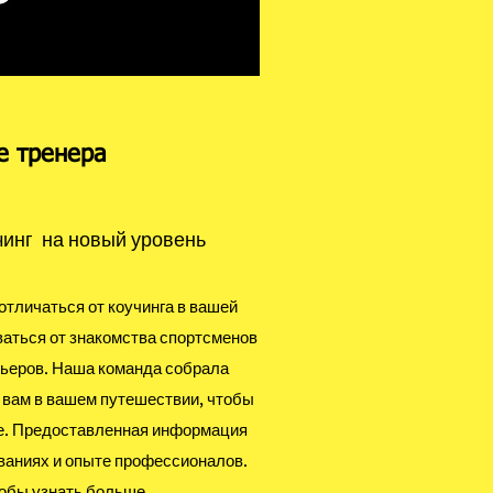
е тренера
чинг на новый уровень
отличаться от коучинга в вашей
ваться от знакомства спортсменов
рьеров. Наша команда собрала
 вам в вашем путешествии, чтобы
ке. Предоставленная информация
ваниях и опыте профессионалов.
обы узнать больше.