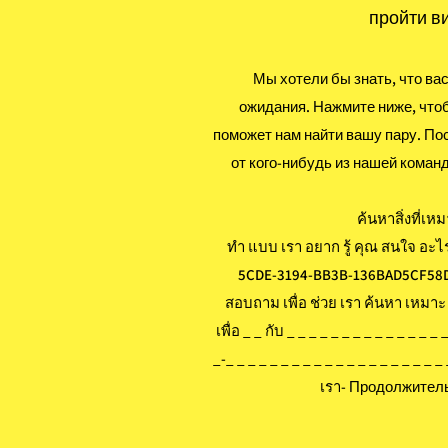
пройти в
Мы хотели бы знать, что ва
ожидания. Нажмите ниже, чтоб
поможет нам найти вашу пару. По
от кого-нибудь из нашей команд
ค้นหาสิ่งที่เ
ทำ แบบ เรา อยาก รู้ คุณ สนใจ อะ
5CDE-3194-BB3B-136BAD5CF58D_ ค
สอบถาม เพื่อ ช่วย เรา ค้นหา เหมาะ 
เพื่อ _ _ กับ _ _ _ _ _ _ _ _ _ _ _ _ _ _ 
_-_ _ _ _ _ _ _ _ _ _ _ _ _ _ _ _ _ _ _ _
เรา- Продолжитель