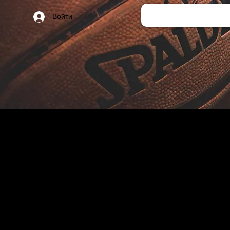
Войти
Угол
Добро пожаловать! Незав
дальнейшего обучения. 
ценность своего текущ