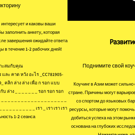
икторину
с интересует и каковы ваши
ы заполнить анкету, которая
сле завершения ожидайте ответа
Развити
ы в течение 1-2 рабочих дней!
Поднимите свой коу
หมาะสมกับคุณ
ไร และ คาด หวัง อะไร _CC781905-
ลิก ล่าง ล่าง เพื่อ ก รอก แบบ
Коучинг в Азии может сильно 
กับ ล่าง _ _ _ _ _ _ _ รอก รอก รอก
стране. Причины могут варьиро
_ _ _ _ _ _ _ _ _ _ _ _ _ _ _ _ _ _ _ _ _
со спортом до языковых ба
 _ _ _ _ _ _ _ _ _ _ _ เรา _ เรา เรา เรา
ресурсы, которые могут помочь
ность 1-2 сеанса
добиться успеха на этом рын
основана на глубоких исследо
Нажмите ниже, чт