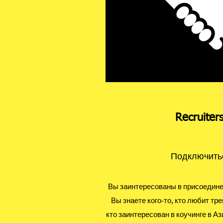
Recruiter
Подключитьс
Вы заинтересованы в присоедине
Вы знаете кого-то, кто любит тре
кто заинтересован в коучинге в А