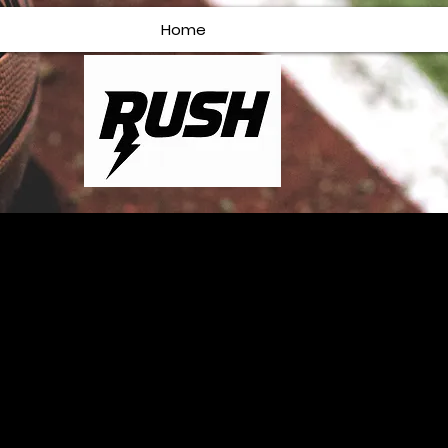
Home
ок тренеров
исимо от того, кого вы тренируете и какой у вас опыт, всегда ес
Вы хотите работать тренером в Азии? Хотели бы вы узнать, как 
его набора навыков? Наши сотрудники предоставляют практическ