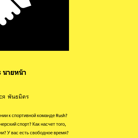
s นายหน้า
я พันธมิตร
нии к спортивной команде Rush?
нерский спорт? Как насчет того,
зии? У вас есть свободное время?